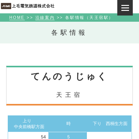
HOME
>>
沿線案内
>> 各駅情報（天王宿駅）
各駅情報
てんのうじゅく
天王宿
上り
時
下り
西桐生方面
中央前橋駅方面
54
5