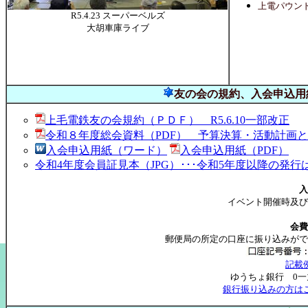
上電パウン
R5.4.23 スーパーベルズ
大胡車庫ライブ
友の
会の規約、入会申込用
上毛電鉄友の会規約（ＰＤＦ） R5.6.10一部改正
令和８年度総会資料（PDF） 予算決算・活動計画
入会申込用紙（ワード）
入会申込用紙（PDF）
令和4年度会員証見本（JPG）･･･令和5年度以降の発
入
イベント開催時及び
会費
郵便局の所定の口座に振り込みがで
記載
ゆうちょ銀行 0一九
銀行振り込みの方は