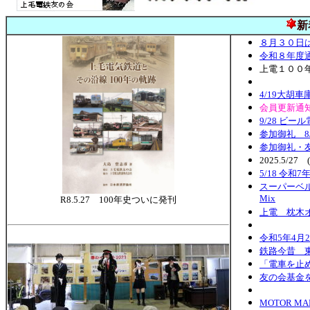
新
８月３０日
令和８年度
上電１００
4/19大胡
会員更新通
9/28 ビー
参加御礼 8
参加御礼・
2025.5/2
5/18 令
スーパーベル
Mix
R8.5.27 100年史ついに発刊
上電 枕木
令和5年4月
鉄路今昔 
「電車を止
友の会基金
MOTOR M