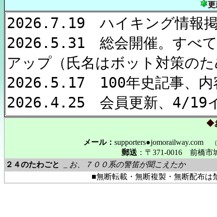
更
◆
メール：
supporters●jomorailway.com
郵送
：〒371-0016 前
２４のたわごと
_
お、７００系の警笛が聞こえたか
■無断転載・無断複製・無断配布は