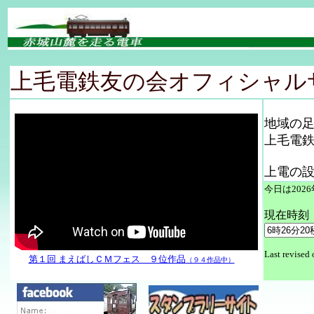
上毛電鉄友の会オフィシャル
地域の
上毛電
上電の設
今日は
202
現在時刻
Last revised
第１回 まえばしＣＭフェス ９位作品
（９４作品中）